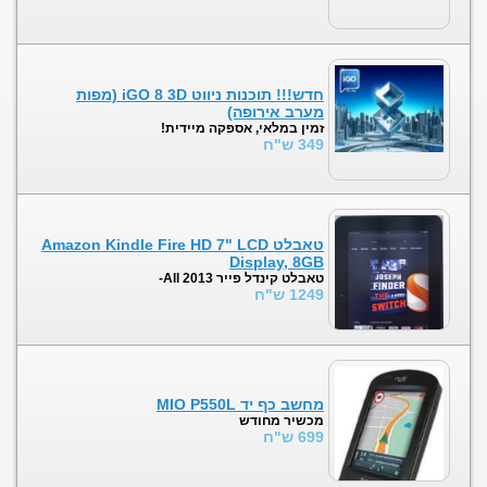
חדש!!! תוכנות ניווט iGO 8 3D (מפות
מערב אירופה)
זמין במלאי, אספקה מיידית!
349 ש"ח
טאבלט Amazon Kindle Fire HD 7" LCD
Display, 8GB
טאבלט קינדל פייר 2013 All-
1249 ש"ח
מחשב כף יד MIO P550L
מכשיר מחודש
699 ש"ח