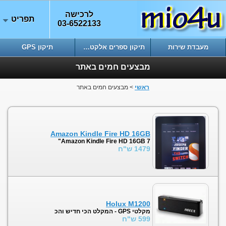
לרכישה
תפריט
03-6522133
מעבדת שירות
תיקון ספרים אלקטרוניים
תיקון GPS
מבצעים חמים באתר
ראשי
> מבצעים חמים באתר
Amazon Kindle Fire HD 16GB
Amazon Kindle Fire HD 16GB 7"
1479 ש"ח
Holux M1200
מקלטי GPS - המקלט הכי חדיש והכ
599 ש"ח