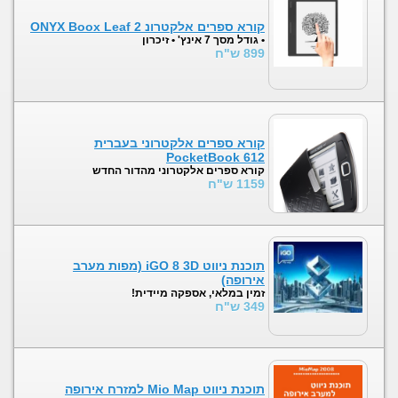
קורא ספרים אלקטרונ ONYX Boox Leaf 2
• גודל מסך 7 אינץ' • זיכרון
899 ש"ח
קורא ספרים אלקטרוני בעברית
PocketBook 612
קורא ספרים אלקטרוני מהדור החדש
1159 ש"ח
תוכנת ניווט iGO 8 3D (מפות מערב
אירופה)
זמין במלאי, אספקה מיידית!
349 ש"ח
תוכנת ניווט Mio Map למזרח אירופה