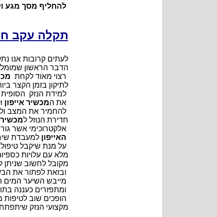
להחליף מסך מגע וזכ
תקלה עקב חדי
לעתים קרובות אנו נת
הדבר הראשון שמומלץ ל
רצוי מאוד לקחת
מכש
לתיקון בזמן הקצר בי
למידת הנזק הסופית
את ה
מכשיר אייפון
ול
להחמיר את המצב ולגר
חדירת הנוזל ל
מכשיר 
אלקטרוכימי אשר גור
האייפון
למעבדת שירו
על מנת שיקבל טיפול מ
מלא עם עלויות כספיות
מקובל לחשוב שניתן 
ובזאת לפתור את הבעי
מייבש השיער המים ה
ומתפזרים כעננה בתו
הופכים שוב לטיפות מ
מקצועי הנזק שיתפתח י