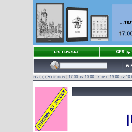
קון GPS
מבצעים חמים
וש
|
פתוח יום א,ב,ד,ה משעה: 10:00 עד 19:00. ביום ג - 10:00 עד 17:00