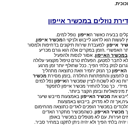
וכית.
רת נוזלים במכשיר אייפון
קלים בבעיה כאשר ה
אייפון
נופל למים.
עשות הוא לדאוג לייבוש ולניקוי ה
מכשיר אייפון
.
יר אייפון
למעבדת שירות תיקונים בדחיפות ולמסור
ותר האפשרי .הזמן במקרים אלה הוא גורם מכריע
במכשיר האייפון
. אסור לנסות ולהפעיל
א לחבר למטען. הפעלתו טרם טיפול מקצועי עלולה
ום לנזק בלתי הפיך. ככל שחולף יותר זמן מרגע
האייפון
כך הנזק יחמיר וזאת כתוצאה מתהליך
ם לחמצון והתפתחות החלודה .בזמן מסירת
מכשיר
ת נא לא לשכוח לציין שמכשיר ה
אייפון
נפל למים
יידי. כך נוכל להחזיר מכשיר אייפון לתפקוד
 מינימאליות ובזמן הקצר ביותר.
לייבש את
מכשיר האייפון
באמצעות מייבש שיער
ה,אך זה לא מדויק. בייבוש באמצעות
לכודים במכשיר הופכים לאדים כתוצאה מהחימום
ך
מכשיר האייפון
. כשהמכשיר מתקרר האדים
ים זעירות. עם לא מטפלים במכשיר באופן
היה בלתי הפיך ולא יהיה ניתן לתקנו במחיר סביר.