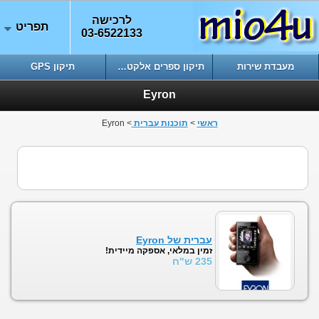
לרכישה
תפריט
03-6522133
מעבדת שירות
תיקון ספרים אלקטרוניים
תיקון GPS
Eyron
ראשי
>
תוכנות עברית
> Eyron
עברית של Eyron
זמין במלאי, אספקה מיידית!
235 ש"ח