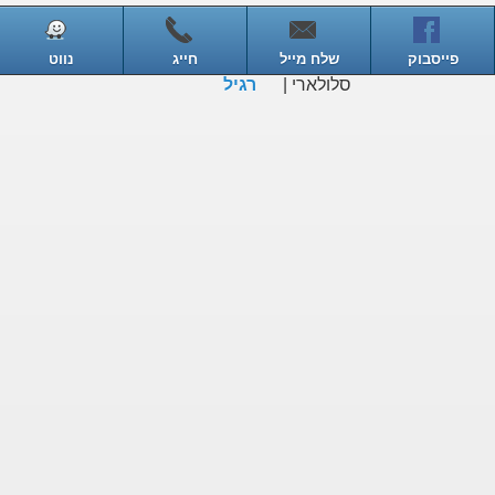
פייסבוק
שלח מייל
חייג
נווט
סלולארי |
רגיל